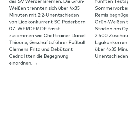
des SV Werder Bremen. Die Grün-
fünften Testsp
Weißen trennten sich über 4x35
Sommervorber
Minuten mit 2:2-Unentschieden
Remis begnüge
von Ligakonkurrent SC Paderborn
Grün-Weißen t
07. WERDER.DE fasst
Stadion am Oy
zusammen wie Cheftrainer Daniel
2.400 Zuschau
Thioune, Geschäftsführer Fußball
Ligakonkurren
Clemens Fritz und Debütant
über 4x35 Minu
Cedric Itten die Begegnung
Unentschieden.
einordnen. →
→
Footer