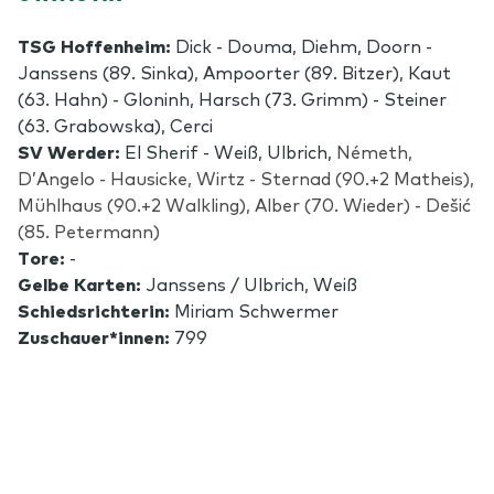
TSG Hoffenheim:
Dick - Douma, Diehm, Doorn -
Janssens (89. Sinka), Ampoorter (89. Bitzer), Kaut
(63. Hahn) - Gloninh, Harsch (73. Grimm) - Steiner
(63. Grabowska), Cerci
SV Werder:
El Sherif - Weiß, Ulbrich,
Németh,
D’Angelo - Hausicke, Wirtz - Sternad (90.+2 Matheis),
Mühlhaus (90.+2 Walkling), Alber (70. Wieder) - Dešić
(85. Petermann)
Tore:
-
Gelbe Karten:
Janssens / Ulbrich, Weiß
Schiedsrichterin:
Miriam Schwermer
Zuschauer*innen:
799