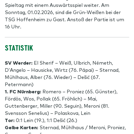
Spieltag mit einem Auswärtsspiel weiter. Am
Sonntag, 01.02.2026, sind die Grün-Weißen bei der
TSG Hoffenheim zu Gast. Anstoß der Partie ist um
16 Uhr.
STATISTIK
SV Werder:
El Sherif – Weiß, Ulbrich, Németh,
D’Angelo – Hausicke, Wirtz (76.
Pápai)
– Sternad,
Mühlhaus, Alber (76. Wieder) – Dešić (67.
Petermann)
1. FC Nürnberg:
Romero – Proniez (65. Günster),
Fördös, Wos, Pollak (65. Fröhlich) – Mai,
Guttenberger, Miller (90. Seguin), Meroni (81.
Svensson Senelius) – Polaskova, Lein
Tor:
0:1 Lein (19.), 1:1 Dešić (26.)
Gelbe Karten:
Sternad, Mühlhaus / Meroni, Proniez,