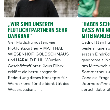
„WIR SIND UNSEREN
"HABEN SCH
FLUTLICHTPARTNERN SEHR
DASS WIR N
DANKBAR“
MITEINANDE
Vier Flutlichtmasten, vier
Cedric Itten h
Flutlichtpartner – MATTHÄI,
beiden Tagen a
WIESENHOF, GOLDSCHMAUS
ersten Eindrü
und HARALD PIHL. Werder-
gesammelt. Na
Geschäftsführer Klaus Filbry
am Mittwoch 
erklärt die herausragende
Sommerneuzuga
Bedeutung dieses Konzepts für
Zone die Frage
Werder und für die Identität des
Journalist*inn
Weserstadions. →
sprach dabei üb