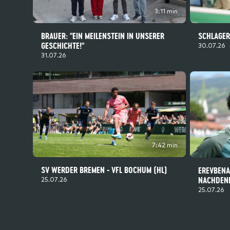
3:11 min
BRAUER: "EIN MEILENSTEIN IN UNSERER
SCHLAGER
GESCHICHTE!"
30.07.26
31.07.26
7:42 min
SV WERDER BREMEN - VFL BOCHUM (HL)
EREVBENAG
NACHDENK
25.07.26
25.07.26