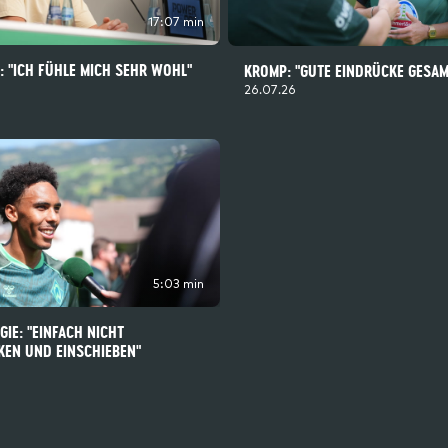
17:07 min
: "ICH FÜHLE MICH SEHR WOHL"
KROMP: "GUTE EINDRÜCKE GESAM
26.07.26
5:03 min
IE: "EINFACH NICHT
EN UND EINSCHIEBEN"