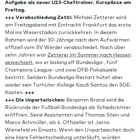
Aufgabe als neuer U23-Cheftrainer. Kurzpässe am
Freitag.
+++ Verabschiedung Zetti:
Michael Zetterer wird
am Freitagabend mit Eintracht Frankfurt das erste
Mal ins Weserstadion zurückkehren. In diesem
Rahmen wird der 30-Jährige nach dem Aufwärmen
offiziell vom SV Werder verabschiedet. Nach über
zehn Jahren war
Zetterer im Sommer nach Hessen
gewechselt
, wo er bislang elf Bundesliga-, fünf
Champions League- und zwei DFB-Pokalspiele
bestritt. Seitdem Bundesliga-Restart hütet aber
wieder sein Torhüter-Kollege Kauã Santos den SGE-
Kasten.
+++
+++ Die Unparteiischen:
Benjamin Brand wird die
Rückrunde der Fußball-Bundesliga als Schiedsrichter
eröffnen. Seine Assistenten sind Thomas Stein und
Marco Achmüller, als 4. Offizieller ist Jarno
Wienefeld im Einsatz. Wenn den Unparteiischen doch
eine klare Fehlentscheidung unterläuft, würden