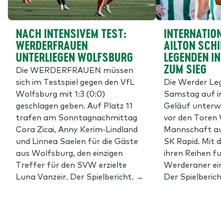
NACH INTENSIVEM TEST:
INTERNATION
WERDERFRAUEN
AILTON SCHI
UNTERLIEGEN WOLFSBURG
EGENDEN IN 
UM SIEG
Die WERDERFRAUEN müssen
sich im Testspiel gegen den VfL
Die Werder L
Wolfsburg mit 1:3 (0:0)
Samstag auf i
geschlagen geben. Auf Platz 11
Geläuf unterw
trafen am Sonntagnachmittag
vor den Toren 
Cora Zicai, Anny Kerim-Lindland
Mannschaft au
und Linnea Saelen für die Gäste
SK Rapid. Mit 
aus Wolfsburg, den einzigen
ihren Reihen f
Treffer für den SVW erzielte
Werderaner ein
Luna Vanzeir. Der Spielbericht. →
Der Spielberic