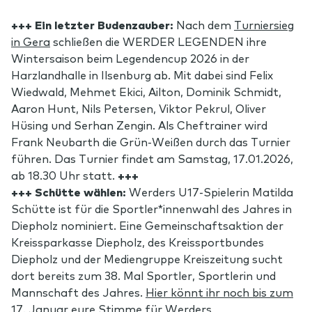
+++ Ein letzter Budenzauber:
Nach dem
Turniersieg
in Gera
schließen die WERDER LEGENDEN ihre
Wintersaison beim Legendencup 2026 in der
Harzlandhalle in Ilsenburg ab. Mit dabei sind Felix
Wiedwald, Mehmet Ekici, Ailton, Dominik Schmidt,
Aaron Hunt, Nils Petersen, Viktor Pekrul, Oliver
Hüsing und Serhan Zengin. Als Cheftrainer wird
Frank Neubarth die Grün-Weißen durch das Turnier
führen. Das Turnier findet am Samstag, 17.01.2026,
ab 18.30 Uhr statt.
+++
+++ Schütte wählen:
Werders U17-Spielerin Matilda
Schütte ist für die Sportler*innenwahl des Jahres in
Diepholz nominiert. Eine Gemeinschaftsaktion der
Kreissparkasse Diepholz, des Kreissportbundes
Diepholz und der Mediengruppe Kreiszeitung sucht
dort bereits zum 38. Mal Sportler, Sportlerin und
Mannschaft des Jahres.
Hier könnt ihr noch bis zum
17. Januar eure Stimme für Werders