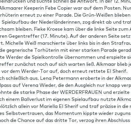
beeindrucken und suchte schnell die Antwort. In der 12. 
e Alkmaarer Keeperin Febe Copier war auf dem Posten. Nur
rhüterin erneut zu einer Parade. Die Grün-Weißen blieben
 Spielaufbau der Niederländerinnen, zog direkt ab und traf
am bleiben. Fieke Kroese kam über die linke Seite zum Ab
ren Gegentreffer (17. Minute). Auf der anderen Seite set
 Michelle Weiß marschierte über links bis in den Strafra
e gegnerische Torhüterin mit einer starken Parade gerad
e Werder die Spielkontrolle übernommen und erspielte si
ffer zunächst noch auf sich warten ließ. Alkmaar blieb je
 vor dem Werder-Tor auf, doch erneut rettete El Sherif.
h schließlich aus. Lena Petermann eroberte in der Alkmaar
lpass auf Verena Wieder, die den Ausgleich nur knapp verp
hnte die starke Phase der WERDERFRAUEN und erzielte den
ch einem Ballverlust im eigenen Spielaufbau nutzte Alkma
lötzlich allein vor Mariella El Sherif und traf präzise in di
es Selbstvertrauen, das Momentum kippte wieder zugunst
och die Chance auf das dritte Tor, verzog ihren Abschluss