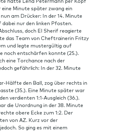
Minute hatte Lena Petermann per Kopf
 eine Minute später zwang ein
 nun am Drücker: In der 14. Minute
 dabei nur den linken Pfosten.
schluss, doch El Sherif reagierte
zte das Team von Cheftrainerin Fritzy
um und legte mustergültig auf
e noch entschärfen konnte (25.).
ch eine Torchance nach der
doch gefährlich: In der 32. Minute
-Hälfte den Ball, zog über rechts in
asste (35.). Eine Minute später war
 verdienten 1:1-Ausgleich (36.).
ar die Unordnung in der 38. Minute
e rechte obere Ecke zum 1:2. Der
en von AZ. Kurz vor der
 jedoch. So ging es mit einem