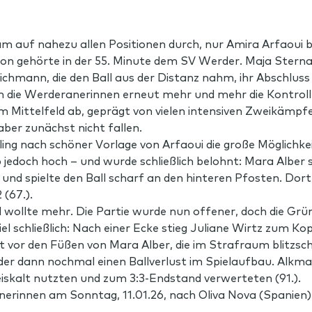
m auf nahezu allen Positionen durch, nur Amira Arfaoui b
n gehörte in der 55. Minute dem SV Werder. Maja Sternad 
chmann, die den Ball aus der Distanz nahm, ihr Abschlus
n die Werderanerinnen erneut mehr und mehr die Kontrolle
im Mittelfeld ab, geprägt von vielen intensiven Zweikäm
aber zunächst nicht fallen.
ling nach schöner Vorlage von Arfaoui die große Möglichkei
jedoch hoch – und wurde schließlich belohnt: Mara Alber se
und spielte den Ball scharf an den hinteren Pfosten. Dort
 (67.).
wollte mehr. Die Partie wurde nun offener, doch die Grü
l schließlich: Nach einer Ecke stieg Juliane Wirtz zum Kopf
kt vor den Füßen von Mara Alber, die im Strafraum blitzsch
rder dann nochmal einen Ballverlust im Spielaufbau. Alkmaa
iskalt nutzten und zum 3:3-Endstand verwerteten (91.).
nerinnen am Sonntag, 11.01.26, nach Oliva Nova (Spanien) 