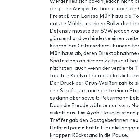
Werder ließ sich davon jedoch nicht 
die große Ausgleichschance, doch di
Freistoß von Larissa Mühlhaus die To
nutzte Mühlhaus einen Ballverlust im
Defensiv musste der SVW jedoch wachs
glänzend und verhinderte einen weite
Kromp ihre Offensivbemühungen fort.
Mühlhaus ab, deren Direktabnahme di
Spätestens ab diesem Zeitpunkt hatt
nächsten, auch wenn der verdiente Tre
tauchte Kealyn Thomas plötzlich frei
Der Druck der Grün-Weißen zahlte sic
den Strafraum und spielte einen Stei
es dann aber soweit: Petermann belo
Doch die Freude währte nur kurz. Na
eiskalt aus: Die Ayah Eloualidi stand p
Treffer gab den Gastgeberinnen neu
Halbzeitpause hatte Eloualidi sogar n
knappen Rückstand in die Pause.