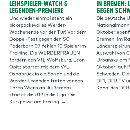
LEIHSPIELER-WATCH &
IN BREMEN: 
LEGENDEN-PREMIERE
GEGEN SCH
Und wieder einmal steht ein
Die deutsche 
pickepackevolles Werder-
Nationalmann
Wochenende vor der Tür! Vor dem
Oktober ebenfa
Doppel-Test gegen den SC
Bremen: Im Ra
Paderborn 07 fehlen 10 Spieler im
Länderspielrund
Training. Die WERDERFRAUEN
Auswahl von C
fordern den VfL Wolfsburg, Leon
Urbansky am M
Opitz startet mit dem VfL
Oktober, auf P
Osnabrück in die Saison und die
Schweden. Die P
Werder Legenden treten vor den
DF1, DFB.TV 
Toren Wiens an. Außerdem
Kanal des DFB
startet die U19 in die Liga. Die
Kurzpässe am Freitag. →