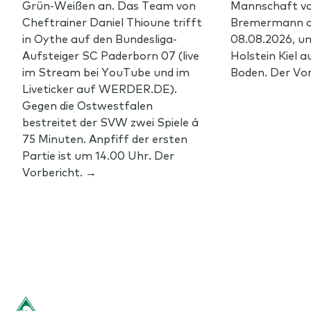
Grün-Weißen an. Das Team von
Mannschaft vo
Cheftrainer Daniel Thioune trifft
Bremermann 
in Oythe auf den Bundesliga-
08.08.2026, u
Aufsteiger SC Paderborn 07 (live
Holstein Kiel 
im Stream bei YouTube und im
Boden. Der Vor
Liveticker auf WERDER.DE).
Gegen die Ostwestfalen
bestreitet der SVW zwei Spiele á
75 Minuten. Anpfiff der ersten
Partie ist um 14.00 Uhr. Der
Vorbericht. →
Footer