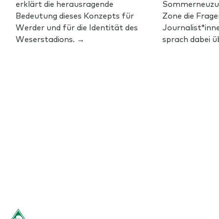
erklärt die herausragende
Sommerneuzuga
Bedeutung dieses Konzepts für
Zone die Frage
Werder und für die Identität des
Journalist*inn
Weserstadions. →
sprach dabei üb
Footer