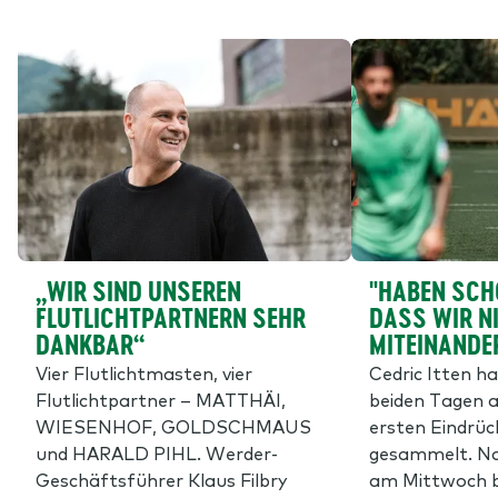
„WIR SIND UNSEREN
"HABEN SCH
FLUTLICHTPARTNERN SEHR
DASS WIR N
DANKBAR“
MITEINANDE
Vier Flutlichtmasten, vier
Cedric Itten h
Flutlichtpartner – MATTHÄI,
beiden Tagen a
WIESENHOF, GOLDSCHMAUS
ersten Eindrü
und HARALD PIHL. Werder-
gesammelt. Na
Geschäftsführer Klaus Filbry
am Mittwoch 