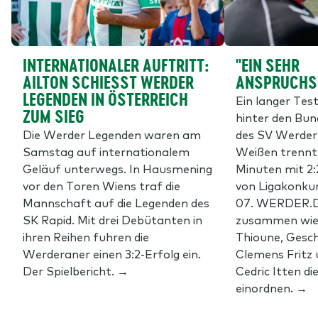
INTERNATIONALER AUFTRITT:
"EIN SEHR
AILTON SCHIESST WERDER L
ANSPRUCHSV
EGENDEN IN ÖSTERREICH Z
Ein langer Tes
UM SIEG
hinter den Bu
Die Werder Legenden waren am
des SV Werder
Samstag auf internationalem
Weißen trennte
Geläuf unterwegs. In Hausmening
Minuten mit 2
vor den Toren Wiens traf die
von Ligakonku
Mannschaft auf die Legenden des
07. WERDER.D
SK Rapid. Mit drei Debütanten in
zusammen wie 
ihren Reihen fuhren die
Thioune, Gesc
Werderaner einen 3:2-Erfolg ein.
Clemens Fritz
Der Spielbericht. →
Cedric Itten d
einordnen. →