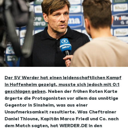
Der SV Werder hat einen leidenschaftlichen Kampf
in Hoffenheim gezeigt, musste sich jedoch mit 0:1
geschlagen geben
. Neben der frühen Roten Karte
ärgerte die Protagonisten vor allem das unnötige
Gegentor in Sinsheim, was aus einer
Unaufmerksamkeit resultierte. Was Cheftrainer
Daniel Thioune, Kapitän Marco Friedl und Co. nach
dem Match sagten, hat WERDER.DE in den