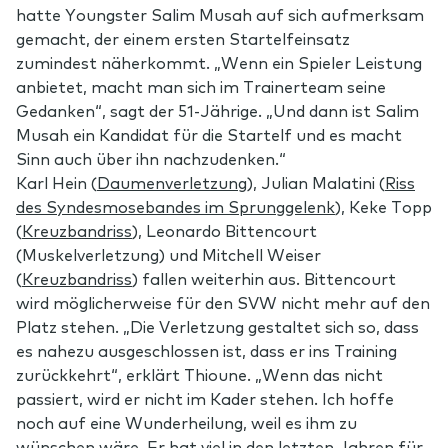
hatte Youngster Salim Musah auf sich aufmerksam
gemacht, der einem ersten Startelfeinsatz
zumindest näherkommt. „Wenn ein Spieler Leistung
anbietet, macht man sich im Trainerteam seine
Gedanken“, sagt der 51-Jährige. „Und dann ist Salim
Musah ein Kandidat für die Startelf und es macht
Sinn auch über ihn nachzudenken.“
Karl Hein (
Daumenverletzung
), Julian Malatini (
Riss
des Syndesmosebandes im Sprunggelenk
), Keke Topp
(
Kreuzbandriss
), Leonardo Bittencourt
(Muskelverletzung) und Mitchell Weiser
(
Kreuzbandriss
) fallen weiterhin aus.
Bittencourt
wird möglicherweise für den SVW nicht mehr auf den
Platz stehen. „Die Verletzung gestaltet sich so, dass
es nahezu ausgeschlossen ist, dass er ins Training
zurückkehrt“, erklärt Thioune. „Wenn das nicht
passiert, wird er nicht im Kader stehen. Ich hoffe
noch auf eine Wunderheilung, weil es ihm zu
wünschen wäre. Er hat viel in den letzten Jahren für