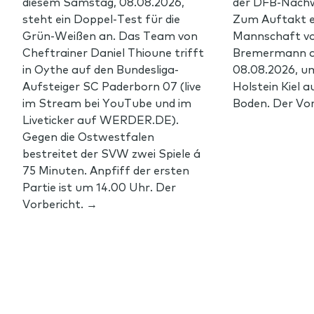
diesem Samstag, 08.08.2026,
der DFB-Nachw
steht ein Doppel-Test für die
Zum Auftakt e
Grün-Weißen an. Das Team von
Mannschaft vo
Cheftrainer Daniel Thioune trifft
Bremermann 
in Oythe auf den Bundesliga-
08.08.2026, u
Aufsteiger SC Paderborn 07 (live
Holstein Kiel 
im Stream bei YouTube und im
Boden. Der Vor
Liveticker auf WERDER.DE).
Gegen die Ostwestfalen
bestreitet der SVW zwei Spiele á
75 Minuten. Anpfiff der ersten
Partie ist um 14.00 Uhr. Der
Vorbericht. →
Footer