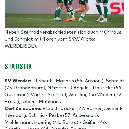
Neben Sternad verabschiedeten sich auch Mühlhaus
und Schmidt mit Toren vom SVW (Foto:
WERDER.DE).
STATISTIK
SV Werder:
El Sherif - Matheis (56. Arfaoui), Schmidt
(75. Brandenburg),
Németh, D’Angelo - Hausicke (56.
Gutmann), Wirtz - Sternad, Walkling (56.Wieder (72.
Ernst)), Alber - Mühlhaus
Carl Zeiss Jena:
Etzold - Juckel (77. Börner), Schenk,
Ihlenburg, Schmid - Reske (57. Andersson),
Mühlemann, Haering (46. Bonsu) - Gaißer (46.
Gentile) - Jaron (46. Alcaide), Reuter