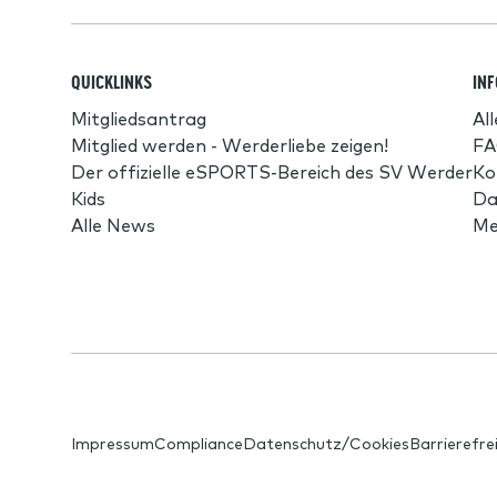
QUICKLINKS
IN
Mitgliedsantrag
Al
Mitglied werden - Werderliebe zeigen!
FA
Der offizielle eSPORTS-Bereich des SV Werder
Ko
Kids
Da
Alle News
Me
Impressum
Compliance
Datenschutz/Cookies
Barrierefre