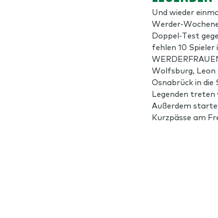
Und wieder einmal
Werder-Wochenen
Doppel-Test geg
fehlen 10 Spieler 
WERDERFRAUEN 
Wolfsburg, Leon 
Osnabrück in die 
Legenden treten 
Außerdem startet 
Kurzpässe am Fre