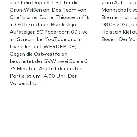
steht ein Doppel-Test für die
Zum Auftakt e
Grün-Weißen an. Das Team von
Mannschaft vo
Cheftrainer Daniel Thioune trifft
Bremermann 
in Oythe auf den Bundesliga-
08.08.2026, u
Aufsteiger SC Paderborn 07 (live
Holstein Kiel 
im Stream bei YouTube und im
Boden. Der Vor
Liveticker auf WERDER.DE).
Gegen die Ostwestfalen
bestreitet der SVW zwei Spiele á
75 Minuten. Anpfiff der ersten
Partie ist um 14.00 Uhr. Der
Vorbericht. →
Footer