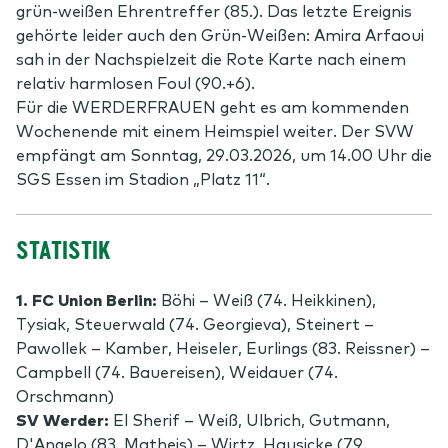
grün-weißen Ehrentreffer (85.). Das letzte Ereignis
gehörte leider auch den Grün-Weißen: Amira Arfaoui
sah in der Nachspielzeit die Rote Karte nach einem
relativ harmlosen Foul (90.+6).
Für die WERDERFRAUEN geht es am kommenden
Wochenende mit einem Heimspiel weiter. Der SVW
empfängt am Sonntag, 29.03.2026, um 14.00 Uhr die
SGS Essen im Stadion „Platz 11“.
STATISTIK
1. FC Union Berlin:
Böhi – Weiß (74. Heikkinen),
Tysiak, Steuerwald (74. Georgieva), Steinert –
Pawollek – Kamber, Heiseler, Eurlings (83. Reissner) –
Campbell (74. Bauereisen), Weidauer (74.
Orschmann)
SV Werder:
El Sherif – Weiß, Ulbrich, Gutmann,
D'Angelo (83. Matheis) – Wirtz, Hausicke (79.