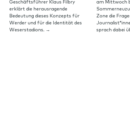
Geschäftsführer Klaus Filbry
am Mittwoch 
erklärt die herausragende
Sommerneuzuga
Bedeutung dieses Konzepts für
Zone die Frage
Werder und für die Identität des
Journalist*inn
Weserstadions. →
sprach dabei üb
Footer