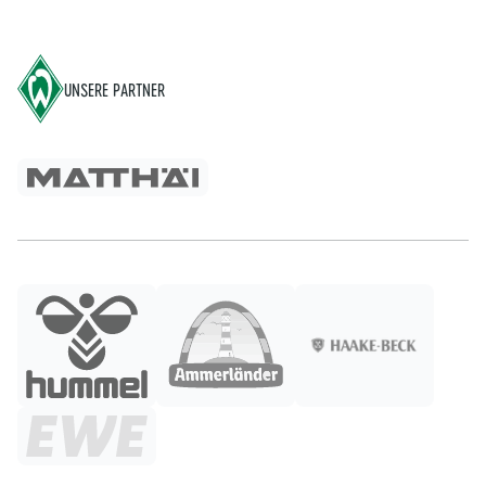
Footer
UNSERE PARTNER