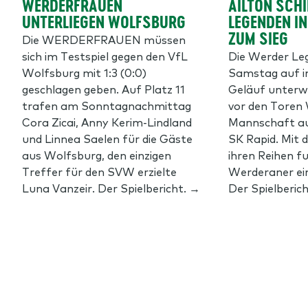
WERDERFRAUEN
AILTON SCHI
UNTERLIEGEN WOLFSBURG
EGENDEN IN 
UM SIEG
Die WERDERFRAUEN müssen
sich im Testspiel gegen den VfL
Die Werder L
Wolfsburg mit 1:3 (0:0)
Samstag auf i
geschlagen geben. Auf Platz 11
Geläuf unterw
trafen am Sonntagnachmittag
vor den Toren 
Cora Zicai, Anny Kerim-Lindland
Mannschaft au
und Linnea Saelen für die Gäste
SK Rapid. Mit 
aus Wolfsburg, den einzigen
ihren Reihen f
Treffer für den SVW erzielte
Werderaner ein
Luna Vanzeir. Der Spielbericht. →
Der Spielberic