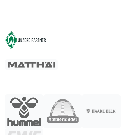
Footer
UNSERE PARTNER