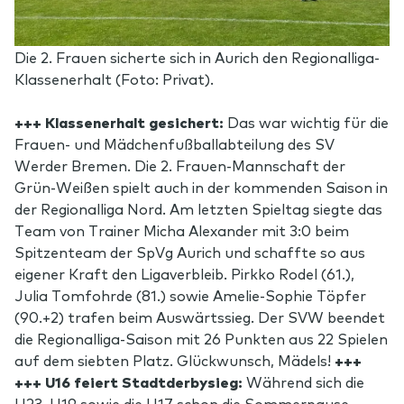
Die 2. Frauen sicherte sich in Aurich den Regionalliga-
Klassenerhalt (Foto: Privat).
+++ Klassenerhalt gesichert:
Das war wichtig für die
Frauen- und Mädchenfußballabteilung des SV
Werder Bremen. Die 2. Frauen-Mannschaft der
Grün-Weißen spielt auch in der kommenden Saison in
der Regionalliga Nord. Am letzten Spieltag siegte das
Team von Trainer Micha Alexander mit 3:0 beim
Spitzenteam der SpVg Aurich und schaffte so aus
eigener Kraft den Ligaverbleib. Pirkko Rodel (61.),
Julia Tomfohrde (81.) sowie Amelie-Sophie Töpfer
(90.+2) trafen beim Auswärtssieg. Der SVW beendet
die Regionalliga-Saison mit 26 Punkten aus 22 Spielen
auf dem siebten Platz. Glückwunsch, Mädels!
+++
+++ U16 feiert Stadtderbysieg:
Während sich die
U23, U19 sowie die U17 schon die Sommerpause