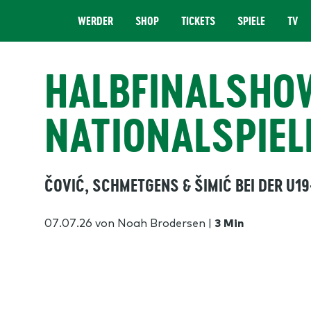
WERDER
SHOP
TICKETS
SPIELE
TV
MENÜ
HALBFINALSHO
NATIONALSPIEL
ČOVIĆ, SCHMETGENS & ŠIMIĆ BEI DER U1
07.07.26
von Noah Brodersen
|
3 Min