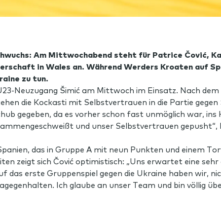
chwuchs: Am Mittwochabend steht für Patrice Čović, K
terschaft in Wales an. Während Werders Kroaten auf S
aine zu tun.
d U23-Neuzugang
Šimić
am Mittwoch im Einsatz. Nach dem 
gehen die Kockasti mit Selbstvertrauen in die Partie gegen
chub gegeben, da es vorher schon fast unmöglich war, in
ammengeschweißt und unser Selbstvertrauen gepusht“, bl
Spanien, das in Gruppe A mit neun Punkten und einem Torv
en zeigt sich Čović optimistisch: „Uns erwartet eine seh
auf das erste Gruppenspiel gegen die Ukraine haben wir, ni
dagegenhalten. Ich glaube an unser Team und bin völlig üb