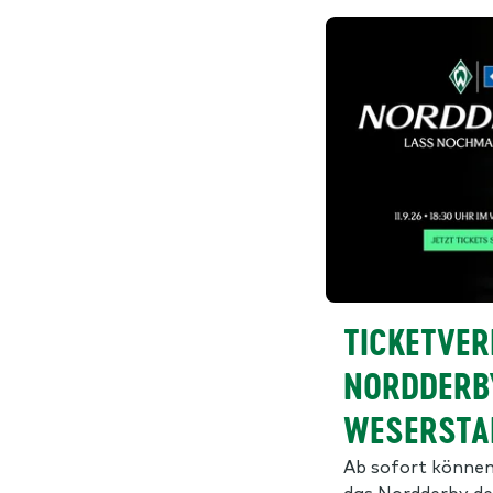
TICKETVER
NORDDERB
WESERSTA
Ab sofort können 
das Nordderby 