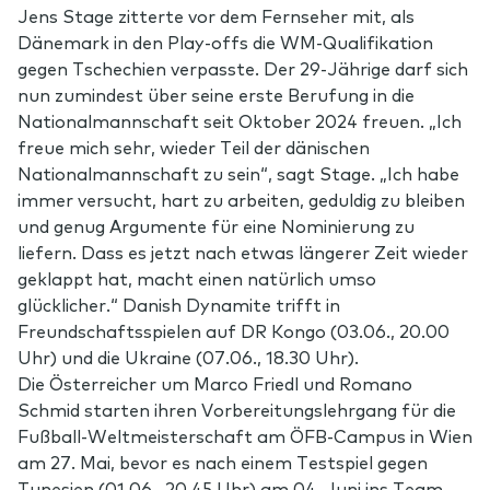
Jens Stage zitterte vor dem Fernseher mit, als
Dänemark in den Play-offs die WM-Qualifikation
gegen Tschechien verpasste. Der 29-Jährige darf sich
nun zumindest über seine erste Berufung in die
Nationalmannschaft seit Oktober 2024 freuen. „Ich
freue mich sehr, wieder Teil der dänischen
Nationalmannschaft zu sein“, sagt Stage. „Ich habe
immer versucht, hart zu arbeiten, geduldig zu bleiben
und genug Argumente für eine Nominierung zu
liefern. Dass es jetzt nach etwas längerer Zeit wieder
geklappt hat, macht einen natürlich umso
glücklicher.“ Danish Dynamite trifft in
Freundschaftsspielen auf DR Kongo (03.06., 20.00
Uhr) und die Ukraine (07.06., 18.30 Uhr).
Die Österreicher um Marco Friedl und Romano
Schmid starten ihren Vorbereitungslehrgang für die
Fußball-Weltmeisterschaft am ÖFB-Campus in Wien
am 27. Mai, bevor es nach einem Testspiel gegen
Tunesien (01.06., 20.45 Uhr) am 04. Juni ins Team