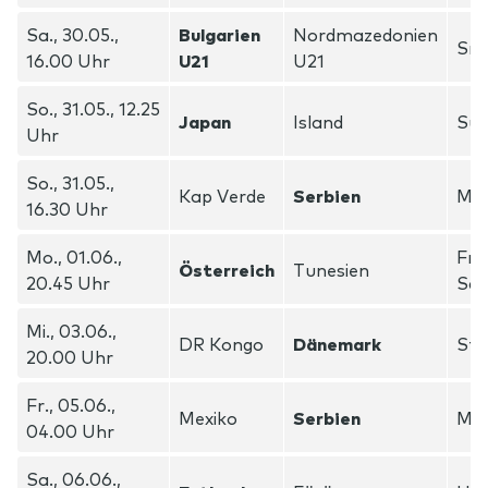
Sa., 30.05.,
Bulgarien
Nordmazedonien
Sma
16.00 Uhr
U21
U21
So., 31.05., 12.25
Japan
Island
Su
Uhr
So., 31.05.,
Kap Verde
Serbien
Mil
16.30 Uhr
Mo., 01.06.,
Frie
Österreich
Tunesien
20.45 Uhr
Sch
Mi., 03.06.,
DR Kongo
Dänemark
Sta
20.00 Uhr
Fr., 05.06.,
Mexiko
Serbien
Mil
04.00 Uhr
Sa., 06.06.,