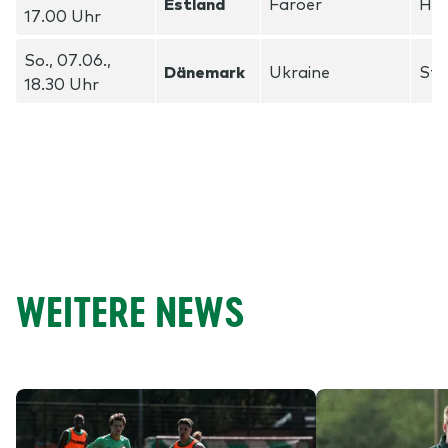
Estland
Färöer
Hei
17.00 Uhr
So., 07.06.,
Dänemark
Ukraine
Sta
18.30 Uhr
WEITERE NEWS