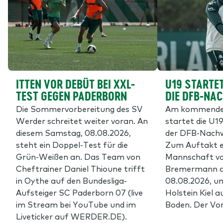
ITTEN VOR DEBÜT BEI XXL-
U19 STARTET
TEST GEGEN PADERBORN
DIE DFB-NA
Die Sommervorbereitung des SV
Am kommende
Werder schreitet weiter voran. An
startet die U19
diesem Samstag, 08.08.2026,
der DFB-Nachw
steht ein Doppel-Test für die
Zum Auftakt e
Grün-Weißen an. Das Team von
Mannschaft vo
Cheftrainer Daniel Thioune trifft
Bremermann 
in Oythe auf den Bundesliga-
08.08.2026, u
Aufsteiger SC Paderborn 07 (live
Holstein Kiel 
im Stream bei YouTube und im
Boden. Der Vor
Liveticker auf WERDER.DE).