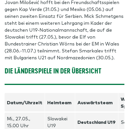
Jovan Milošević hofft bei den Freundschaftsspielen
gegen Kap Verde (31.05.) und Mexiko (05.06.) auf
seinen zweiten Einsatz für Serbien. Mick Schmetgens
steht bei einem weiteren Lehrgang im Kader der
deutschen U19-Nationalmannschaft, die auf die
Slowakei trifft (27.05.), bevor die Elf von
Bundestrainer Christian Wörns bei der EM in Wales
(28.06.-11.07.) teilnimmt. Stefan Smarkalev trifft
mit Bulgariens U21 auf Nordmazedonien (30.05.).
DIE LÄNDERSPIELE IN DER ÜBERSICHT
We
Datum/Uhrzeit
Heimteam
Auswärtsteam
Spi
Mi., 27.05.,
Slowakei
Deutschland U19
Sc
15.00 Uhr
U19