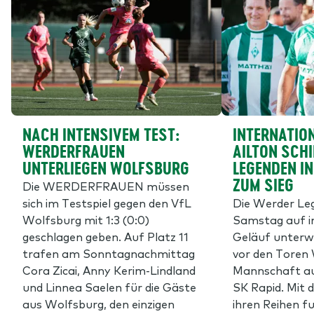
NACH INTENSIVEM TEST:
INTERNATION
WERDERFRAUEN
AILTON SCHI
UNTERLIEGEN WOLFSBURG
EGENDEN IN 
UM SIEG
Die WERDERFRAUEN müssen
sich im Testspiel gegen den VfL
Die Werder L
Wolfsburg mit 1:3 (0:0)
Samstag auf i
geschlagen geben. Auf Platz 11
Geläuf unterw
trafen am Sonntagnachmittag
vor den Toren 
Cora Zicai, Anny Kerim-Lindland
Mannschaft au
und Linnea Saelen für die Gäste
SK Rapid. Mit 
aus Wolfsburg, den einzigen
ihren Reihen f