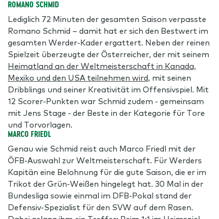
ROMANO SCHMID
Lediglich 72 Minuten der gesamten Saison verpasste
Romano Schmid – damit hat er sich den Bestwert im
gesamten Werder-Kader ergattert. Neben der reinen
Spielzeit überzeugte der Österreicher, der mit seinem
Heimatland an der Weltmeisterschaft in Kanada,
Mexiko und den USA teilnehmen wird
, mit seinen
Dribblings und seiner Kreativität im Offensivspiel. Mit
12 Scorer-Punkten war Schmid zudem - gemeinsam
mit Jens Stage - der Beste in der Kategorie für Tore
und Torvorlagen.
MARCO FRIEDL
Genau wie Schmid reist auch Marco Friedl mit der
ÖFB-Auswahl zur Weltmeisterschaft. Für Werders
Kapitän eine Belohnung für die gute Saison, die er im
Trikot der Grün-Weißen hingelegt hat. 30 Mal in der
Bundesliga sowie einmal im DFB-Pokal stand der
Defensiv-Spezialist für den SVW auf dem Rasen.
Dabei gelang ihm ein Treffer: Beim
1:1 im Heimspiel