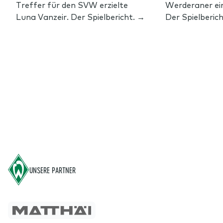
Treffer für den SVW erzielte
Werderaner ein
Luna Vanzeir. Der Spielbericht. →
Der Spielberic
Footer
UNSERE PARTNER