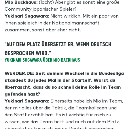
Mio Backhaus:
(lacht) Aber gibt es sonst eine große
Community japanischer Spieler?
Yukinari Sugawara:
Nicht wirklich. Mit ein paar von
ihnen spiele ich in der Nationalmannschaft
zusammen, sonst aber eher nicht.
"AUF DEM PLATZ ÜBERSETZT ER, WENN DEUTSCH
GESPROCHEN WIRD."
YUKINARI SUGAWARA ÜBER MIO BACKHAUS
WERDER.DE: Seit deinem Wechsel in die Bundesliga
standest du jedes Mal in der Startelf. Warst du
überrascht, dass du so schnell deine Rolle im Team
gefunden hast?
Yukinari Sugawara:
Einerseits habe ich Mio im Team,
der mir alles über die Taktik, die Teamkollegen und
den Staff erzählt hat. Es ist wichtig für mich zu
wissen, wie das Team tickt und auch auf dem Platz
übersetzt er für mich, wenn Deutsch gesprochen