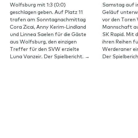
Wolfsburg mit 1:3 (0:0)
Samstag auf i
geschlagen geben. Auf Platz 11
Geläuf unterw
trafen am Sonntagnachmittag
vor den Toren 
Cora Zicai, Anny Kerim-Lindland
Mannschaft au
und Linnea Saelen für die Gäste
SK Rapid. Mit 
aus Wolfsburg, den einzigen
ihren Reihen f
Treffer für den SVW erzielte
Werderaner ein
Luna Vanzeir. Der Spielbericht. →
Der Spielberic
Footer