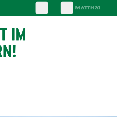
T IM
RN!