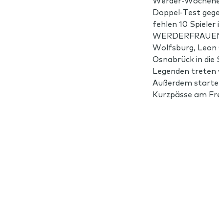
Werder-Wochenen
Doppel-Test geg
fehlen 10 Spieler 
WERDERFRAUEN 
Wolfsburg, Leon 
Osnabrück in die 
Legenden treten 
Außerdem startet 
Kurzpässe am Fre