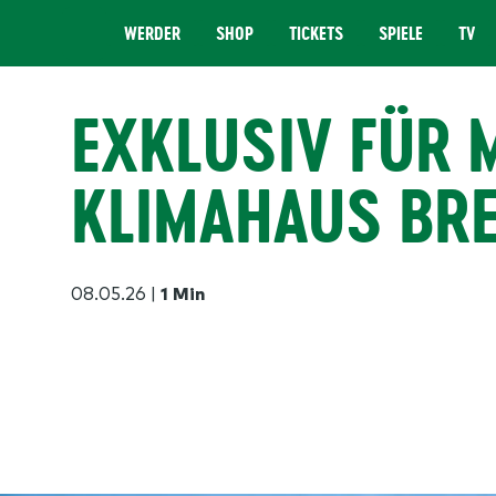
WERDER
SHOP
TICKETS
SPIELE
TV
MENÜ
EXKLUSIV FÜR M
KLIMAHAUS BR
08.05.26
|
1 Min