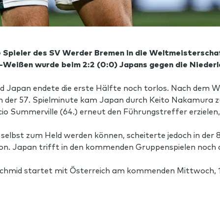
e Spieler des SV Werder Bremen in die Weltmeisterscha
n-Weißen wurde beim 2:2 (0:0) Japans gegen die Niederla
d Japan endete die erste Hälfte noch torlos. Nach dem Wec
e. In der 57. Spielminute kam Japan durch Keito Nakamura 
io Summerville (64.) erneut den Führungstreffer erzielen
elbst zum Held werden können, scheiterte jedoch in der
tion. Japan trifft in den kommenden Gruppenspielen noch 
hmid startet mit Österreich am kommenden Mittwoch, 17