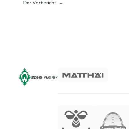
Der Vorbericht. →
Footer
UNSERE PARTNER