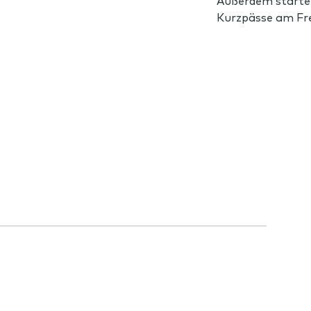
Außerdem startet 
Kurzpässe am Fre