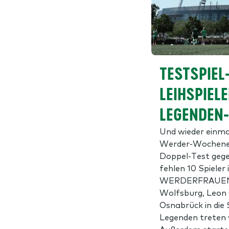
TESTSPIEL
LEIHSPIEL
LEGENDEN
Und wieder einmal
Werder-Wochenen
Doppel-Test geg
fehlen 10 Spieler 
WERDERFRAUEN 
Wolfsburg, Leon 
Osnabrück in die 
Legenden treten 