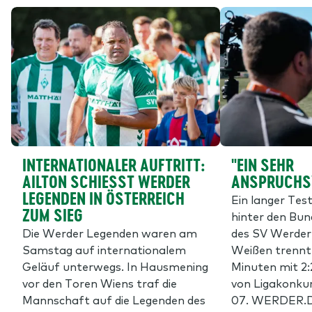
INTERNATIONALER AUFTRITT:
"EIN SEHR
AILTON SCHIESST WERDER L
ANSPRUCHSV
EGENDEN IN ÖSTERREICH Z
Ein langer Tes
UM SIEG
hinter den Bu
Die Werder Legenden waren am
des SV Werder
Samstag auf internationalem
Weißen trennte
Geläuf unterwegs. In Hausmening
Minuten mit 2
vor den Toren Wiens traf die
von Ligakonku
Mannschaft auf die Legenden des
07. WERDER.D