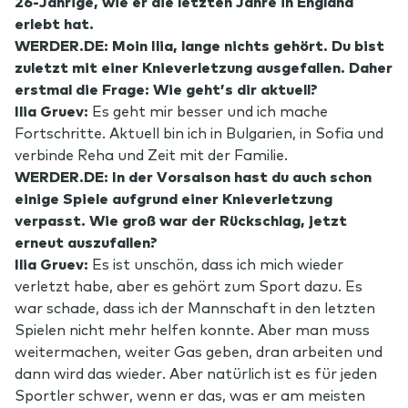
26-Jährige, wie er die letzten Jahre in England
erlebt hat.
WERDER.DE: Moin Ilia, lange nichts gehört. Du bist
zuletzt mit einer Knieverletzung ausgefallen. Daher
erstmal die Frage: Wie geht’s dir aktuell?
Ilia Gruev:
Es geht mir besser und ich mache
Fortschritte. Aktuell bin ich in Bulgarien, in Sofia und
verbinde Reha und Zeit mit der Familie.
WERDER.DE: In der Vorsaison hast du auch schon
einige Spiele aufgrund einer Knieverletzung
verpasst. Wie groß war der Rückschlag, jetzt
erneut auszufallen?
Ilia Gruev:
Es ist unschön, dass ich mich wieder
verletzt habe, aber es gehört zum Sport dazu. Es
war schade, dass ich der Mannschaft in den letzten
Spielen nicht mehr helfen konnte. Aber man muss
weitermachen, weiter Gas geben, dran arbeiten und
dann wird das wieder. Aber natürlich ist es für jeden
Sportler schwer, wenn er das, was er am meisten