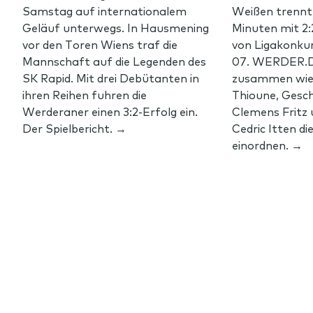
Samstag auf internationalem
Weißen trennte
Geläuf unterwegs. In Hausmening
Minuten mit 2
vor den Toren Wiens traf die
von Ligakonku
Mannschaft auf die Legenden des
07. WERDER.D
SK Rapid. Mit drei Debütanten in
zusammen wie 
ihren Reihen fuhren die
Thioune, Gesc
Werderaner einen 3:2-Erfolg ein.
Clemens Fritz
Der Spielbericht. →
Cedric Itten d
einordnen. →
Footer