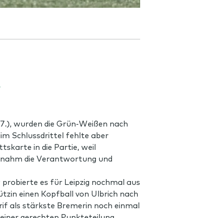
S
47.), wurden die Grün-Weißen nach
m Schlussdrittel fehlte aber
tskarte in die Partie, weil
übernahm die Verantwortung und
y probierte es für Leipzig nochmal aus
ützin einen Kopfball von Ulbrich nach
rif als stärkste Bremerin noch einmal
i einer gerechten Punkteteilung,