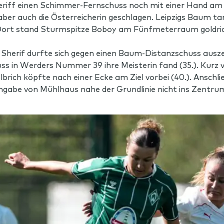
eriff einen Schimmer-Fernschuss noch mit einer Hand am G
er auch die Österreicherin geschlagen. Leipzigs Baum tank
 Dort stand Sturmspitze Boboy am Fünfmeterraum goldrich
l Sherif durfte sich gegen einen Baum-Distanzschuss ausz
ss in Werders Nummer 39 ihre Meisterin fand (35.). Kurz 
Ulbrich köpfte nach einer Ecke am Ziel vorbei (40.). Ansc
ngabe von Mühlhaus nahe der Grundlinie nicht ins Zentrum