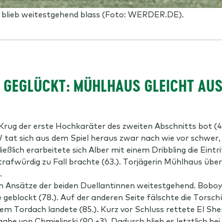
blieb weitestgehend blass (Foto: WERDER.DE).
 GEGLÜCKT: MÜHLHAUS GLEICHT AU
Krug der erste Hochkaräter des zweiten Abschnitts bot (
at sich aus dem Spiel heraus zwar nach wie vor schwer, i
ßlich erarbeitete sich Alber mit einem Dribbling die Eintrit
 strafwürdig zu Fall brachte (63.). Torjägerin Mühlhaus 
.
iden Ansätze der beiden Duellantinnen weitestgehend. Bobo
geblockt (78.). Auf der anderen Seite fälschte die Torsch
dem Tordach landete (85.). Kurz vor Schluss rettete El She
abe von Chmielinski (90.+3). Dadurch blieb es letztlich be