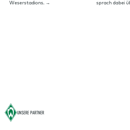
Weserstadions. →
sprach dabei üb
Footer
UNSERE PARTNER