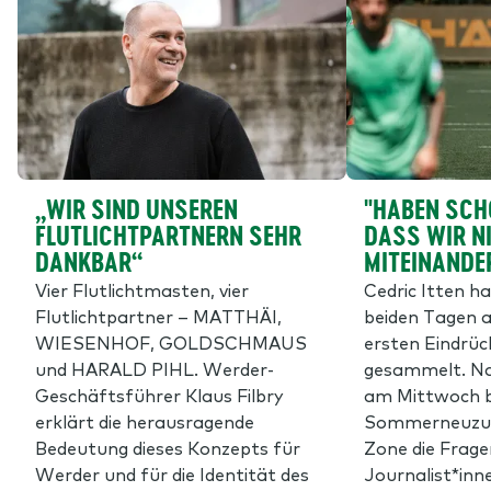
„WIR SIND UNSEREN
"HABEN SCH
FLUTLICHTPARTNERN SEHR
DASS WIR N
DANKBAR“
MITEINANDE
Vier Flutlichtmasten, vier
Cedric Itten h
Flutlichtpartner – MATTHÄI,
beiden Tagen a
WIESENHOF, GOLDSCHMAUS
ersten Eindrü
und HARALD PIHL. Werder-
gesammelt. Na
Geschäftsführer Klaus Filbry
am Mittwoch 
erklärt die herausragende
Sommerneuzuga
Bedeutung dieses Konzepts für
Zone die Frage
Werder und für die Identität des
Journalist*inn