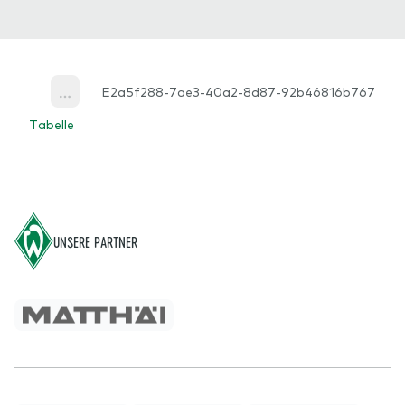
E2a5f288-7ae3-40a2-8d87-92b46816b767
More
Tabelle
Footer
UNSERE PARTNER