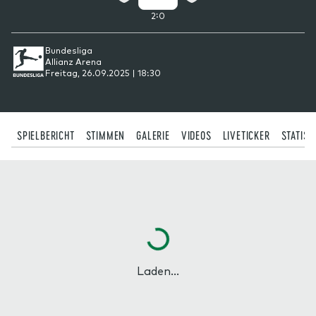
:
2
0
Bundesliga
Allianz Arena
Freitag, 26.09.2025 | 18:30
SPIELBERICHT
STIMMEN
GALERIE
VIDEOS
LIVETICKER
STATIST
Laden...