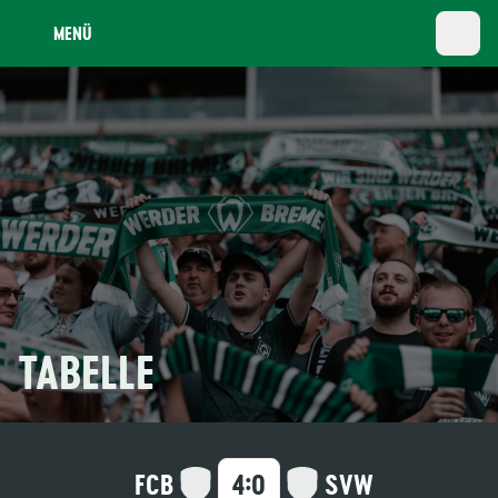
MENÜ
TABELLE
:
FCB
SVW
4
0