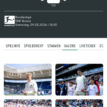
:
1
0
Bundesliga
SNP Arena
Samstag, 09.05.2026 | 13:30
SPIELINFO
SPIELBERICHT
STIMMEN
GALERIE
LIVETICKER
STAT