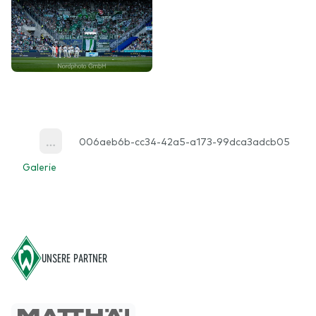
006aeb6b-cc34-42a5-a173-99dca3adcb05
More
Galerie
Footer
UNSERE PARTNER