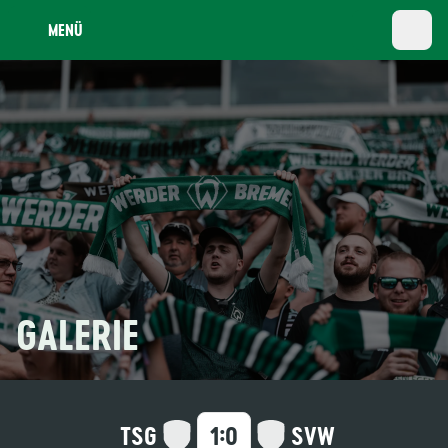
MENÜ
GALERIE
:
TSG
SVW
1
0