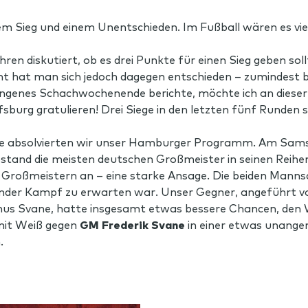
em Sieg und einem Unentschieden. Im Fußball wären es vie
en diskutiert, ob es drei Punkte für einen Sieg geben soll
t hat man sich jedoch dagegen entschieden – zumindest b
ungenes Schachwochenende berichte, möchte ich an dieser 
burg gratulieren! Drei Siege in den letzten fünf Runden si
 absolvierten wir unser Hamburger Programm. Am Sams
Abstand die meisten deutschen Großmeister in seinen Reih
en Großmeistern an – eine starke Ansage. Die beiden Man
ender Kampf zu erwarten war. Unser Gegner, angeführt v
us Svane, hatte insgesamt etwas bessere Chancen, den W
it Weiß gegen
GM Frederik Svane
in einer etwas unange
.