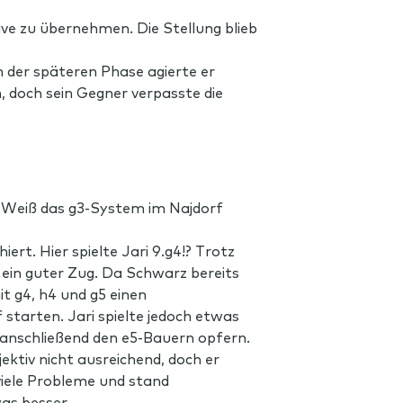
ive zu übernehmen. Die Stellung blieb
n der späteren Phase agierte er
h, doch sein Gegner verpasste die
t Weiß das g3-System im Najdorf
ert. Hier spielte Jari 9.g4!? Trotz
 ein guter Zug. Da Schwarz bereits
t g4, h4 und g5 einen
 starten. Jari spielte jedoch etwas
 anschließend den e5-Bauern opfern.
ktiv nicht ausreichend, doch er
viele Probleme und stand
was besser.