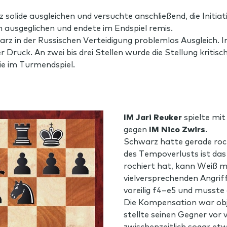
solide ausgleichen und versuchte anschließend, die Initiat
 ausgeglichen und endete im Endspiel remis.
rz in der Russischen Verteidigung problemlos Ausgleich. I
 Druck. An zwei bis drei Stellen wurde die Stellung kritisc
ie im Turmendspiel.
IM Jari Reuker
spielte mi
gegen
IM Nico Zwirs
.
Schwarz hatte gerade rochi
des Tempoverlusts ist das
rochiert hat, kann Weiß mi
vielversprechenden Angriff
voreilig f4–e5 und musste
Die Kompensation war obje
stellte seinen Gegner vor 
zwischenzeitlich sogar et