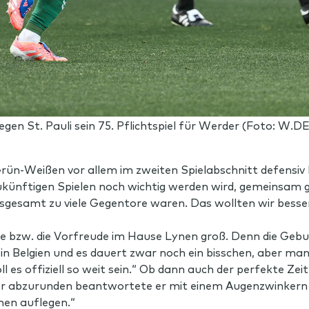
gen St. Pauli sein 75. Pflichtspiel für Werder (Foto: W.DE
e Grün-Weißen vor allem im zweiten Spielabschnitt defens
ukünftigen Spielen noch wichtig werden wird, gemeinsam g
 insgesamt zu viele Gegentore waren. Das wollten wir bes
ude bzw. die Vorfreude im Hause Lynen groß. Denn die Gebu
 in Belgien und es dauert zwar noch ein bisschen, aber man 
ll es offiziell so weit sein.“ Ob dann auch der perfekte Z
der abzurunden beantwortete er mit einem Augenzwinker
nen auflegen.“