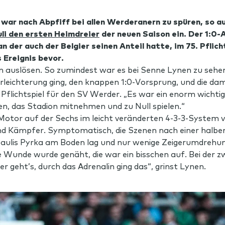
 war nach Abpfiff bei allen Werderanern zu spüren, so a
uli den ersten Heimdreier
der neuen Saison ein. Der 1:0-
n der auch der Belgier seinen Anteil hatte, im 75. Pfli
 Ereignis bevor.
n auslösen. So zumindest war es bei Senne Lynen zu sehen
rleichterung ging, den knappen 1:0-Vorsprung, und die da
 Pflichtspiel für den SV Werder. „Es war ein enorm wichtig
gen, das Stadion mitnehmen und zu Null spielen.“
r Motor auf der Sechs im leicht veränderten 4-3-3-System
und Kämpfer. Symptomatisch, die Szenen nach einer halben
ulis Pyrka am Boden lag und nur wenige Zeigerumdrehung
e Wunde wurde genäht, die war ein bisschen auf. Bei der 
er geht’s, durch das Adrenalin ging das“, grinst Lynen.