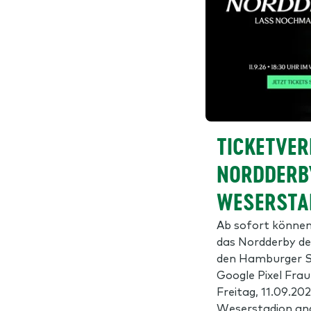
TICKETVER
NORDDERB
WESERSTA
Ab sofort können 
das Nordderby 
den Hamburger SV
Google Pixel Fra
Freitag, 11.09.20
Weserstadion an