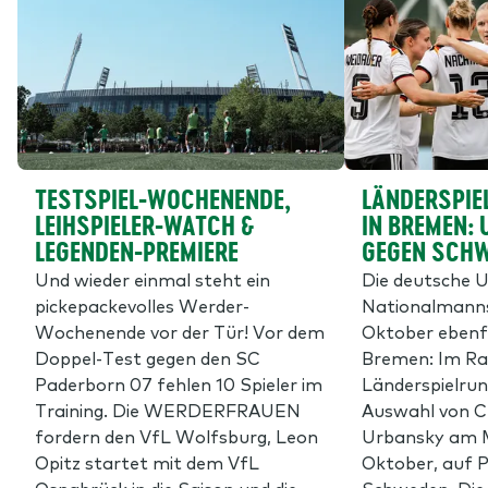
TESTSPIEL-WOCHENENDE,
LÄNDERSPIE
LEIHSPIELER-WATCH &
IN BREMEN: 
LEGENDEN-PREMIERE
GEGEN SCH
Und wieder einmal steht ein
Die deutsche 
pickepackevolles Werder-
Nationalmann
Wochenende vor der Tür! Vor dem
Oktober ebenfa
Doppel-Test gegen den SC
Bremen: Im Ra
Paderborn 07 fehlen 10 Spieler im
Länderspielrund
Training. Die WERDERFRAUEN
Auswahl von C
fordern den VfL Wolfsburg, Leon
Urbansky am M
Opitz startet mit dem VfL
Oktober, auf P
Osnabrück in die Saison und die
Schweden. Die P