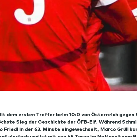
Mit dem ersten Treffer beim 10:0 von Österreich gegen
öchste Sieg der Geschichte der ÖFB-Elf. Während Schmid
Friedl in der 63. Minute eingewechselt, Marco Grüll kam
af vierfach und ist mit nun 45 Toren im Nationalteam 