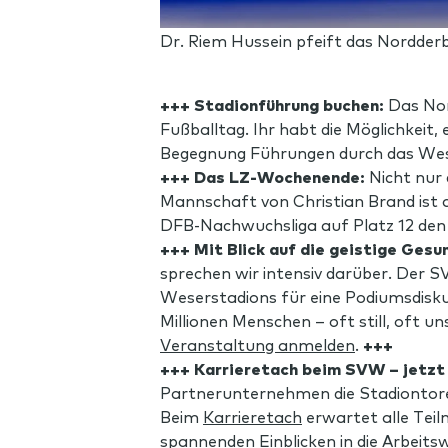
Dr. Riem Hussein pfeift das Nordderb
+++ Stadionführung buchen:
Das No
Fußballtag. Ihr habt die Möglichkeit
Begegnung Führungen durch das Wes
+++ Das LZ-Wochenende:
Nicht nur
Mannschaft von Christian Brand ist
DFB-Nachwuchsliga auf Platz 12 den 
+++ Mit Blick auf die geistige Gesu
sprechen wir intensiv darüber. Der
Weserstadions für eine Podiumsdisk
Millionen Menschen – oft still, oft u
Veranstaltung anmelden
.
+++
+++ Karrieretach beim SVW – jetzt
Partnerunternehmen die Stadiontore 
Beim
Karrieretach
erwartet alle Teil
spannenden Einblicken in die Arbeit