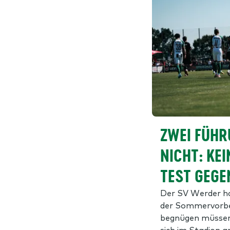
ZWEI FÜHR
NICHT: KEI
TEST GEGE
Der SV Werder ha
der Sommervorbe
begnügen müssen
sich im Stadion 