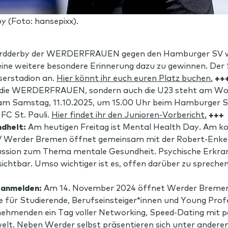
y (Foto: hansepixx).
rdderby der WERDERFRAUEN gegen den Hamburger SV wird
, eine weitere besondere Erinnerung dazu zu gewinnen. Der
erstadion an.
Hier könnt ihr euch euren Platz buchen.
++
 die WERDERFRAUEN, sondern auch die U23 steht am Wo
 am Samstag, 11.10.2025, um 15.00 Uhr beim Hamburger S
FC St. Pauli.
Hier findet ihr den Junioren-Vorbericht.
+++
ndheit:
Am heutigen Freitag ist Mental Health Day. Am 
 SV Werder Bremen öffnet gemeinsam mit der Robert-Enke-
ussion zum Thema mentale Gesundheit. Psychische Erkra
nsichtbar. Umso wichtiger ist es, offen darüber zu spreche
 anmelden:
Am 14. November 2024 öffnet Werder Breme
für Studierende, Berufseinsteiger*innen und Young Profe
nehmenden ein Tag voller Networking, Speed-Dating mit p
swelt. Neben Werder selbst präsentieren sich unter ande