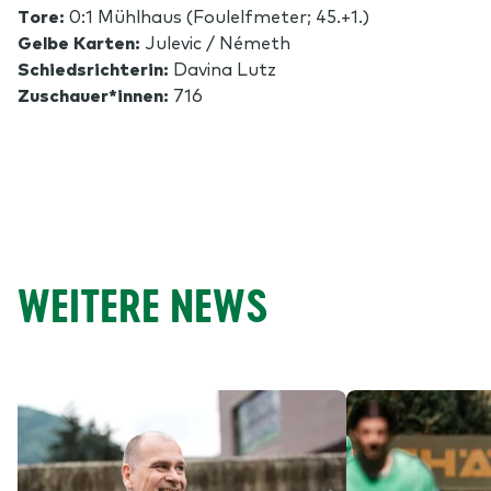
Tore:
0:1 Mühlhaus (Foulelfmeter; 45.+1.)
Gelbe Karten:
Julevic / Németh
Schiedsrichterin:
Davina Lutz
Zuschauer*innen:
716
WEITERE NEWS