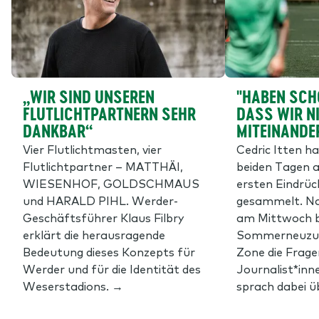
„WIR SIND UNSEREN
"HABEN SCH
FLUTLICHTPARTNERN SEHR
DASS WIR N
DANKBAR“
MITEINANDE
Vier Flutlichtmasten, vier
Cedric Itten h
Flutlichtpartner – MATTHÄI,
beiden Tagen a
WIESENHOF, GOLDSCHMAUS
ersten Eindrü
und HARALD PIHL. Werder-
gesammelt. Na
Geschäftsführer Klaus Filbry
am Mittwoch 
erklärt die herausragende
Sommerneuzuga
Bedeutung dieses Konzepts für
Zone die Frage
Werder und für die Identität des
Journalist*inn
Weserstadions. →
sprach dabei üb