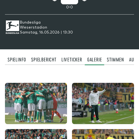
:
0
0
Bundesliga
Weserstadion
Samstag, 16.05.2026 | 13:30
SPIELINFO
SPIELBERICHT
LIVETICKER
GALERIE
STIMMEN
AUFS