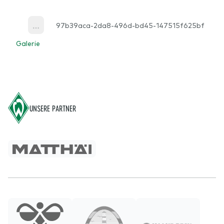
97b39aca-2da8-496d-bd45-147515f625bf
More
Galerie
Footer
UNSERE PARTNER