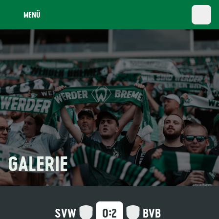
MENÜ
GALERIE
:
SVW
BVB
0
2