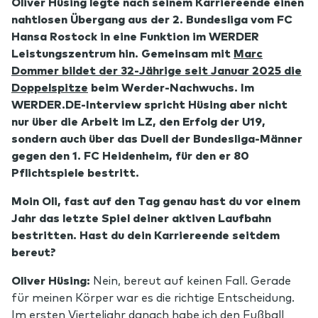
Oliver Hüsing legte nach seinem Karriereende einen
nahtlosen Übergang aus der 2. Bundesliga vom FC
Hansa Rostock in eine Funktion im WERDER
Leistungszentrum hin. Gemeinsam mit
Marc
Dommer bildet der 32-Jährige seit Januar 2025 die
Doppelspitze
beim Werder-Nachwuchs. Im
WERDER.DE-Interview spricht Hüsing aber nicht
nur über die Arbeit im LZ, den Erfolg der U19,
sondern auch über das Duell der Bundesliga-Männer
gegen den 1. FC Heidenheim, für den er 80
Pflichtspiele bestritt.
Moin Oli, fast auf den Tag genau hast du vor einem
Jahr das letzte Spiel deiner aktiven Laufbahn
bestritten. Hast du dein Karriereende seitdem
bereut?
Oliver Hüsing:
Nein, bereut auf keinen Fall. Gerade
für meinen Körper war es die richtige Entscheidung.
Im ersten Vierteljahr danach habe ich den Fußball