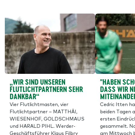
„WIR SIND UNSEREN
"HABEN SCH
FLUTLICHTPARTNERN SEHR
DASS WIR N
DANKBAR“
MITEINANDE
Vier Flutlichtmasten, vier
Cedric Itten h
Flutlichtpartner – MATTHÄI,
beiden Tagen a
WIESENHOF, GOLDSCHMAUS
ersten Eindrü
und HARALD PIHL. Werder-
gesammelt. Na
Geschäftsführer Klaus Filbry
am Mittwoch 