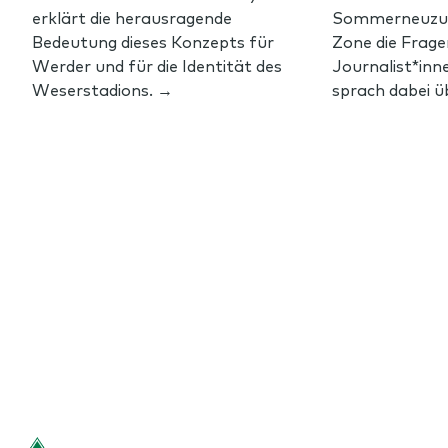
erklärt die herausragende
Sommerneuzuga
Bedeutung dieses Konzepts für
Zone die Frage
Werder und für die Identität des
Journalist*inn
Weserstadions. →
sprach dabei üb
Footer