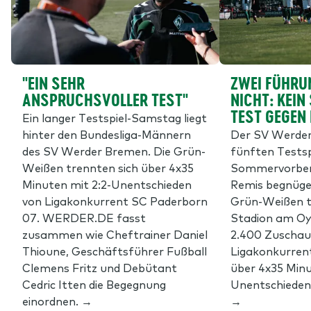
"EIN SEHR
ZWEI FÜHRU
ANSPRUCHSVOLLER TEST"
NICHT: KEIN
TEST GEGEN
Ein langer Testspiel-Samstag liegt
hinter den Bundesliga-Männern
Der SV Werder 
des SV Werder Bremen. Die Grün-
fünften Testsp
Weißen trennten sich über 4x35
Sommervorber
Minuten mit 2:2-Unentschieden
Remis begnüge
von Ligakonkurrent SC Paderborn
Grün-Weißen t
07. WERDER.DE fasst
Stadion am Oy
zusammen wie Cheftrainer Daniel
2.400 Zuschau
Thioune, Geschäftsführer Fußball
Ligakonkurren
Clemens Fritz und Debütant
über 4x35 Minu
Cedric Itten die Begegnung
Unentschieden.
einordnen. →
→