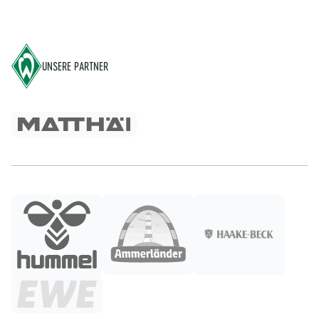
Footer
UNSERE PARTNER