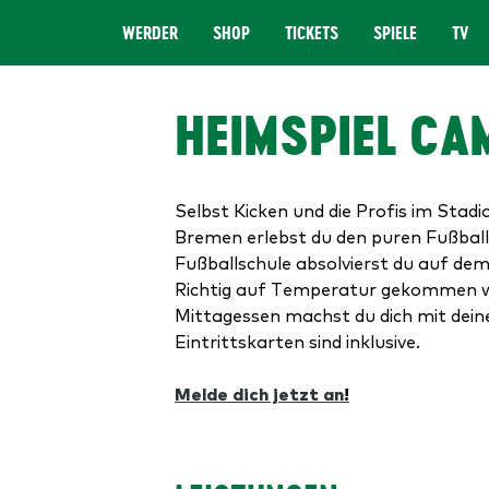
WERDER
SHOP
TICKETS
SPIELE
TV
MENÜ
HEIMSPIEL CA
Selbst Kicken und die Profis im Sta
Bremen erlebst du den puren Fußballs
Fußballschule absolvierst du auf d
Richtig auf Temperatur gekommen wi
Mittagessen machst du dich mit dein
Eintrittskarten sind inklusive.
Melde dich jetzt an
!