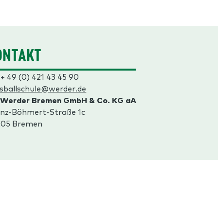
ONTAKT
 + 49 (0) 421 43 45 90
sballschule@werder.de
 Werder Bremen GmbH & Co. KG aA
nz-Böhmert-Straße 1c
205 Bremen