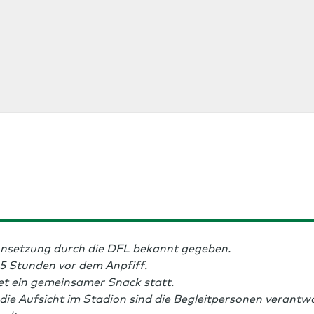
egerehrung
e
m WESERSTADION
nen
iegerehrung
be
m WESERSTADION
nen
iegerehrung
m WESERSTADION
nsetzung durch die DFL bekannt gegeben.
5 Stunden vor dem Anpfiff.
et ein gemeinsamer Snack statt.
ie Aufsicht im Stadion sind die Begleitpersonen verantwo