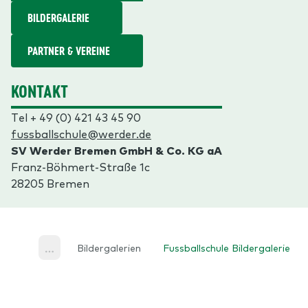
BILDERGALERIE
PARTNER & VEREINE
KONTAKT
Tel + 49 (0) 421 43 45 90
fussballschule@werder.de
SV Werder Bremen GmbH & Co. KG aA
Franz-Böhmert-Straße 1c
28205 Bremen
Bildergalerien
Fussballschule Bildergalerie
More
Footer