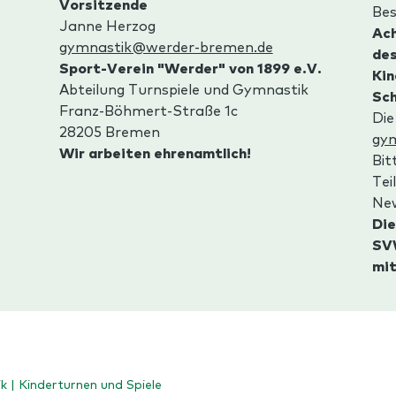
Vorsitzende
Bes
Janne Herzog
Ach
gymnastik@werder-bremen.de
des
Sport-Verein "Werder" von 1899 e.V.
Kin
Abteilung Turnspiele und Gymnastik
Sch
Franz-Böhmert-Straße 1c
Die
28205 Bremen
gy
Wir arbeiten ehrenamtlich!
Bit
Tei
New
Die
SVW
mit
k | Kinderturnen und Spiele