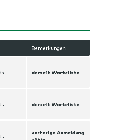
Bemerkungen
ts
derzeit Warteliste
ts
derzeit Warteliste
vorherige Anmeldung
ts
nötig