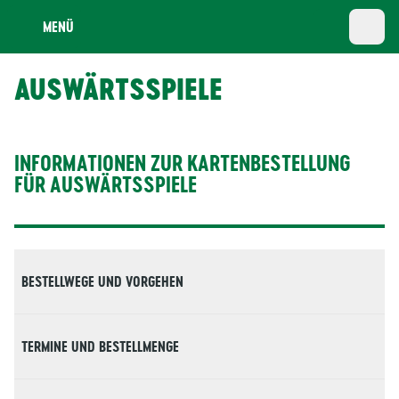
MENÜ
AUSWÄRTSSPIELE
INFORMATIONEN ZUR KARTENBESTELLUNG
FÜR AUSWÄRTSSPIELE
BESTELLWEGE UND VORGEHEN
Der Erwerb von Tickets für unsere Auswärtsspiele ist
TERMINE UND BESTELLMENGE
Achtung: Spieltermine sind zum Zeitpunkt der Beste
Bei der Vergabe der Tickets entfallen 40 % des Konting