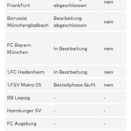
nein
Frankfurt
abgeschlossen
i
Borussia
Bearbeitung
R
nein
Mönchengladbach
abgeschlossen
O
B
FC Bayern
M
In Bearbeitung
nein
München
D
m
1.FC Heidenheim
In Bearbeitung
nein
-
1.FSV Mainz 05
Bestellphase läuft
nein
-
RB Leipzig
-
-
-
Hamburger SV
-
-
-
FC Augsburg
-
-
-