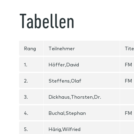
Tabellen
Rang
Teilnehmer
Tite
1.
Höffer,David
FM
2.
Steffens,Olaf
FM
3.
Dickhaus,Thorsten,Dr.
4.
Buchal,Stephan
FM
5.
Härig,Wilfried