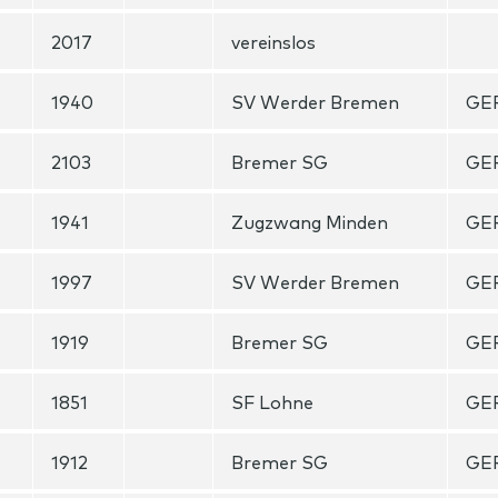
2017
vereinslos
1940
SV Werder Bremen
GE
2103
Bremer SG
GE
1941
Zugzwang Minden
GE
1997
SV Werder Bremen
GE
1919
Bremer SG
GE
1851
SF Lohne
GE
1912
Bremer SG
GE