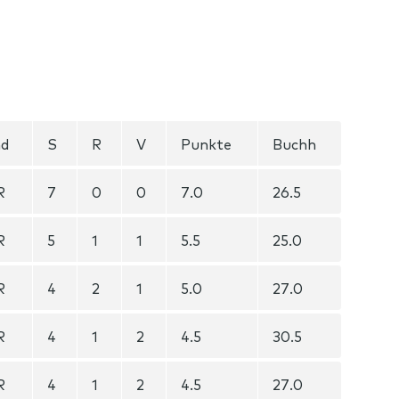
nd
S
R
V
Punkte
Buchh
R
7
0
0
7.0
26.5
R
5
1
1
5.5
25.0
R
4
2
1
5.0
27.0
R
4
1
2
4.5
30.5
R
4
1
2
4.5
27.0