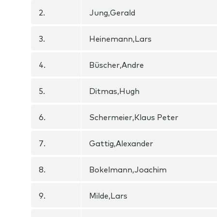
2.
Jung,Gerald
3.
Heinemann,Lars
4.
Büscher,Andre
5.
Ditmas,Hugh
6.
Schermeier,Klaus Peter
7.
Gattig,Alexander
8.
Bokelmann,Joachim
9.
Milde,Lars