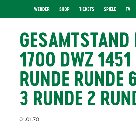
WERDER
SHOP
TICKETS
SPIELE
TV
MENÜ
GESAMTSTAND D
1700 DWZ 1451
RUNDE RUNDE 6
3 RUNDE 2 RUN
01.01.70