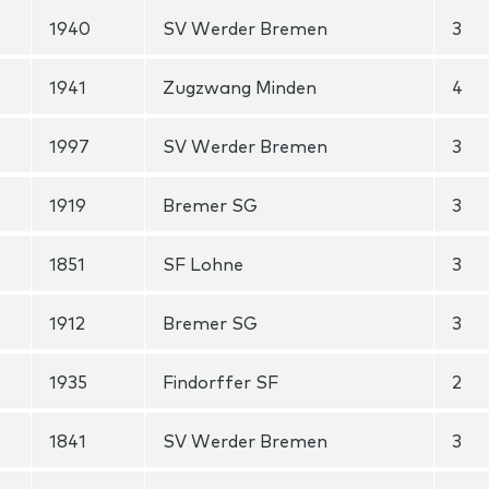
1940
SV Werder Bremen
3
1941
Zugzwang Minden
4
1997
SV Werder Bremen
3
1919
Bremer SG
3
1851
SF Lohne
3
1912
Bremer SG
3
1935
Findorffer SF
2
1841
SV Werder Bremen
3