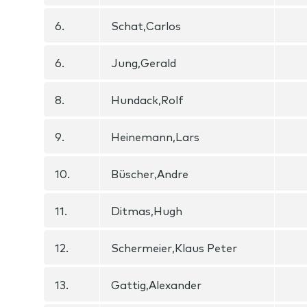
6.
Schat,Carlos
6.
Jung,Gerald
8.
Hundack,Rolf
9.
Heinemann,Lars
10.
Büscher,Andre
11.
Ditmas,Hugh
12.
Schermeier,Klaus Peter
13.
Gattig,Alexander