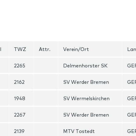
l
TWZ
Attr.
Verein/Ort
La
2265
Delmenhorster SK
GE
2162
SV Werder Bremen
GE
1948
SV Wermelskirchen
GE
2267
SV Werder Bremen
GE
2139
MTV Tostedt
GE