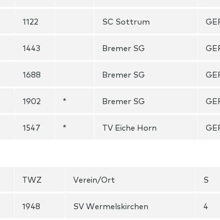
1122
SC Sottrum
GE
1443
Bremer SG
GE
1688
Bremer SG
GE
1902
*
Bremer SG
GE
1547
*
TV Eiche Horn
GE
TWZ
Verein/Ort
S
1948
SV Wermelskirchen
4