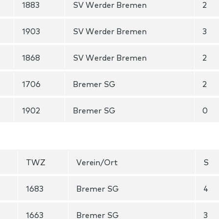
1883
SV Werder Bremen
2
1903
SV Werder Bremen
3
1868
SV Werder Bremen
2
1706
Bremer SG
2
1902
Bremer SG
0
TWZ
Verein/Ort
S
1683
Bremer SG
4
1663
Bremer SG
3