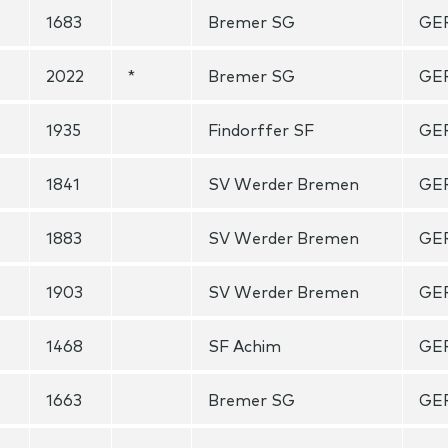
1683
Bremer SG
GE
2022
*
Bremer SG
GE
1935
Findorffer SF
GE
1841
SV Werder Bremen
GE
1883
SV Werder Bremen
GE
1903
SV Werder Bremen
GE
1468
SF Achim
GE
1663
Bremer SG
GE