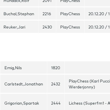
Hundack,Rolf
2091
PlayChess
Buchal,Stephan
2216
PlayChess
20.12.20 / 
Reuker,Jari
2430
PlayChess
20.12.20 / 
Emig,Nils
1820
PlayChess (Karl Pucci
Carlstedt,Jonathan
2432
Werderjonny)
Grigorian,Spartak
2444
Lichess (Superfm1 - A