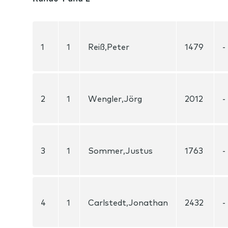
1
1
Reiß,Peter
1479
-
2
1
Wengler,Jörg
2012
-
3
1
Sommer,Justus
1763
-
4
1
Carlstedt,Jonathan
2432
-