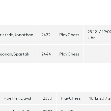
23.12. / 19:0
rlstedt,Jonathan
2432
PlayChess
Uhr
igorian,Spartak
2444
PlayChess
Hoeffer,David
2350
PlayChess
18.12.20 / 