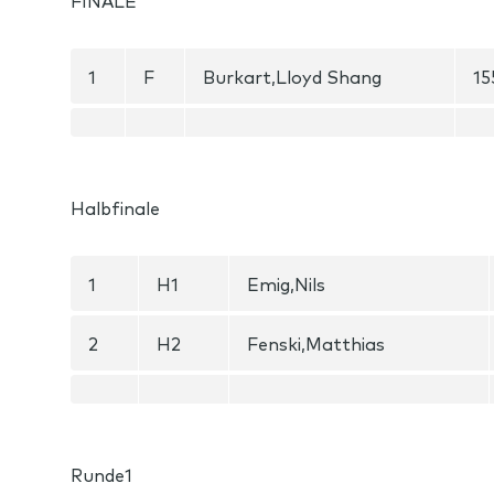
FINALE
1
F
Burkart,Lloyd Shang
15
Halbfinale
1
H1
Emig,Nils
2
H2
Fenski,Matthias
Runde1