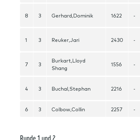
8
3
Gerhard,Dominik
1622
-
1
3
Reuker,Jari
2430
-
Burkart,Lloyd
7
3
1556
-
Shang
4
3
Buchal,Stephan
2216
-
6
3
Colbow,Collin
2257
-
Runde 1 und 2