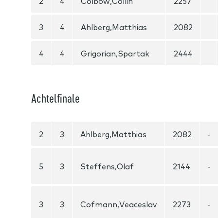
2
4
Colbow,Collin
2257
3
4
Ahlberg,Matthias
2082
4
4
Grigorian,Spartak
2444
Achtelfinale
2
3
Ahlberg,Matthias
2082
-
5
3
Steffens,Olaf
2144
-
3
3
Cofmann,Veaceslav
2273
-