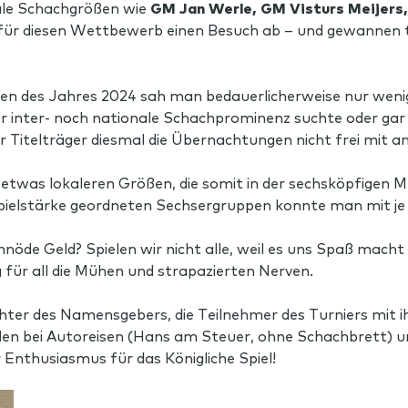
nale Schachgrößen wie
GM
Jan Werle, GM Visturs Meijers,
ür diesen Wettbewerb einen Besuch ab – und gewannen tei
n des Jahres 2024 sah man bedauerlicherweise nur wenige b
 inter- noch nationale Schachprominenz suchte oder gar 
ür Titelträger diesmal die Übernachtungen nicht frei mit 
e etwas lokaleren Größen, die somit in der sechsköpfigen 
Spielstärke geordneten Sechsergruppen konnte man mit je 
chnöde Geld? Spielen wir nicht alle, weil es uns Spaß mac
 für all die Mühen und strapazierten Nerven.
chter des Namensgebers, die Teilnehmer des Turniers mit i
vielen bei Autoreisen (Hans am Steuer, ohne Schachbrett) 
r Enthusiasmus für das Königliche Spiel!