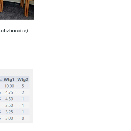
 Lobzhanidze)