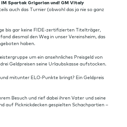
 IM Spartak Grigorian und! GM Vitaly
ls auch das Turnier (obwohl das ja nie so ganz
is gar keine FIDE-zertifizierten Titelträger,
fand diesmal den Weg in unser Vereinsheim, das
angeboten haben.
Meistergruppe um ein ansehnliches Preisgeld von
drei Geldpreisen seine Urlaubskasse aufstocken.
ht und mitunter ELO-Punkte bringt? Ein Geldpreis
hrem Besuch und rief dabei ihren Vater und seine
und auf Picknickdecken gespielten Schachpartien –