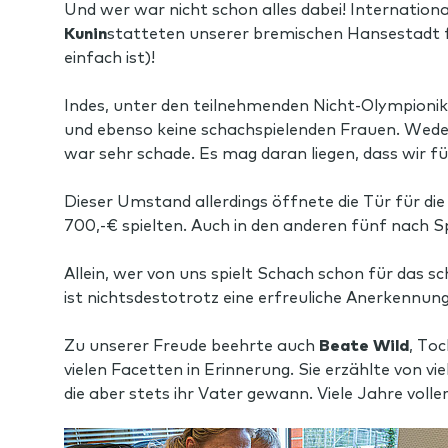
Und wer war nicht schon alles dabei! Internatio
Kunin
statteten unserer bremischen Hansestadt f
einfach ist)!
Indes, unter den teilnehmenden Nicht-Olympionike
und ebenso keine schachspielenden Frauen. Weder
war sehr schade. Es mag daran liegen, dass wir f
Dieser Umstand allerdings öffnete die Tür für di
700,-€ spielten. Auch in den anderen fünf nach 
Allein, wer von uns spielt Schach schon für das s
ist nichtsdestotrotz eine erfreuliche Anerkennung
Zu unserer Freude beehrte auch
Beate Wild
, To
vielen Facetten in Erinnerung. Sie erzählte von 
die aber stets ihr Vater gewann. Viele Jahre volle