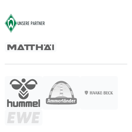
Footer
UNSERE PARTNER