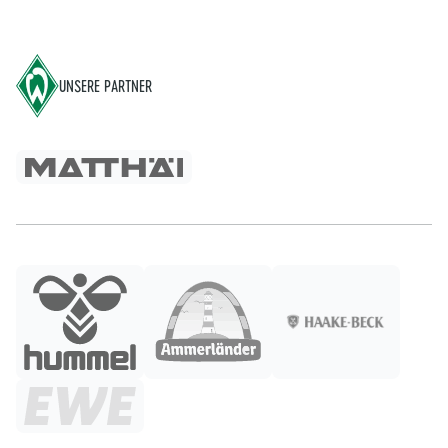
Footer
UNSERE PARTNER