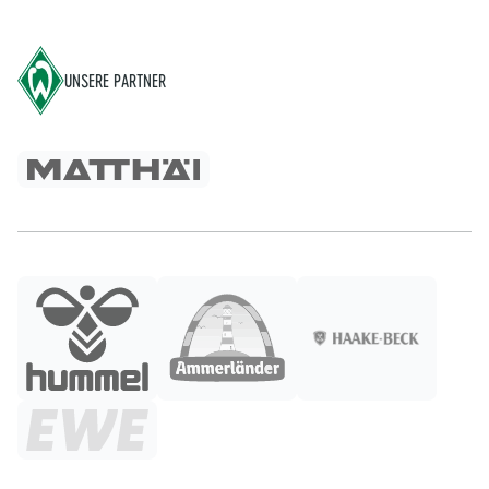
Footer
UNSERE PARTNER