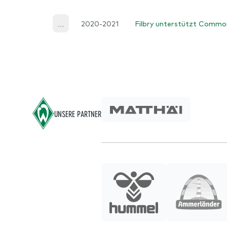
2020-2021
Filbry unterstützt Commo
Home
More
Footer
UNSERE PARTNER