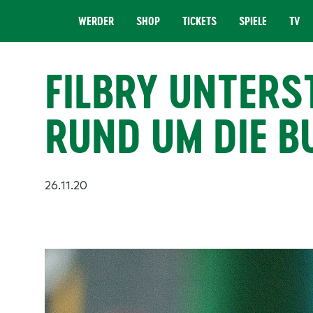
WERDER
SHOP
TICKETS
SPIELE
TV
MENÜ
FILBRY UNTER
RUND UM DIE B
26.11.20